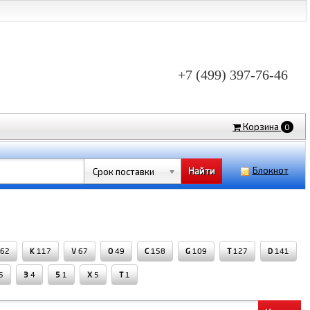
+7 (499) 397-76-46
Корзина
0
Блокнот
Срок поставки
62
K
117
V
67
O
49
C
158
G
109
T
127
D
141
5
3
4
5
1
X
5
Т
1