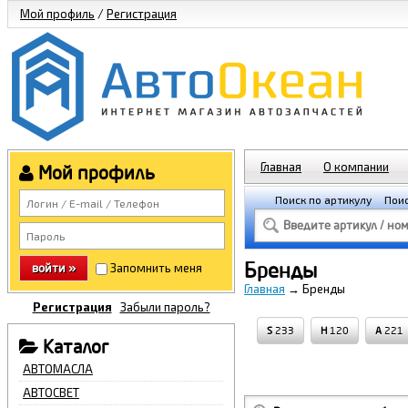
Мой профиль
/
Регистрация
Главная
О компании
Мой профиль
Поиск по артикулу
Поис
Бренды
войти »
Запомнить меня
Главная
→
Бренды
Регистрация
Забыли пароль?
S
233
H
120
A
221
Каталог
АВТОМАСЛА
АВТОСВЕТ