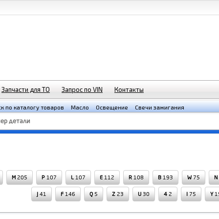
Запчасти для ТО
Запрос по VIN
Контакты
к по каталогу товаров
Масло
Освещение
Свечи зажигания
M
205
P
107
L
107
E
112
R
108
B
193
W
75
N
J
41
F
146
Q
5
Z
23
U
30
4
2
I
75
Y
1