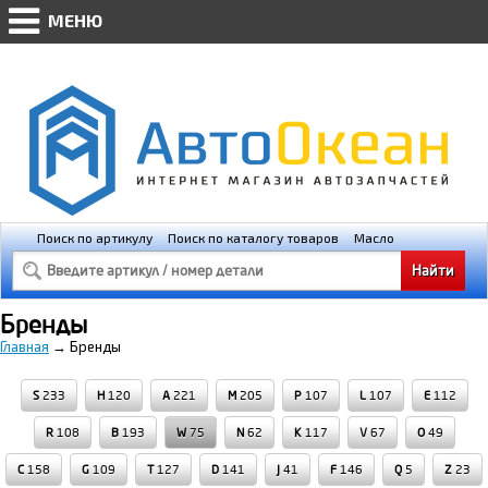
МЕНЮ
AVTO-OKEAN.RU * Мобильная версия
(@448px)
Поиск по артикулу
Поиск по каталогу товаров
Масло
Освещение
Свечи зажигания
Бренды
Главная
→
Бренды
S
233
H
120
A
221
M
205
P
107
L
107
E
112
R
108
B
193
W
75
N
62
K
117
V
67
O
49
C
158
G
109
T
127
D
141
J
41
F
146
Q
5
Z
23