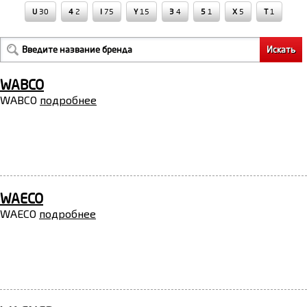
U
30
4
2
I
75
Y
15
3
4
5
1
X
5
Т
1
WABCO
WABCO
подробнее
WAECO
WAECO
подробнее