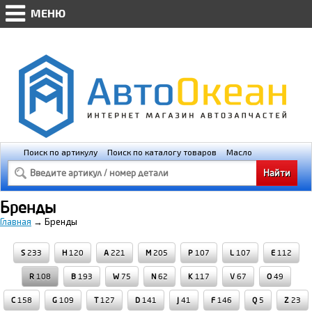
МЕНЮ
AVTO-OKEAN.RU * Мобильная версия
(@448px)
Поиск по артикулу
Поиск по каталогу товаров
Масло
Освещение
Свечи зажигания
Бренды
Главная
→
Бренды
S
233
H
120
A
221
M
205
P
107
L
107
E
112
R
108
B
193
W
75
N
62
K
117
V
67
O
49
C
158
G
109
T
127
D
141
J
41
F
146
Q
5
Z
23