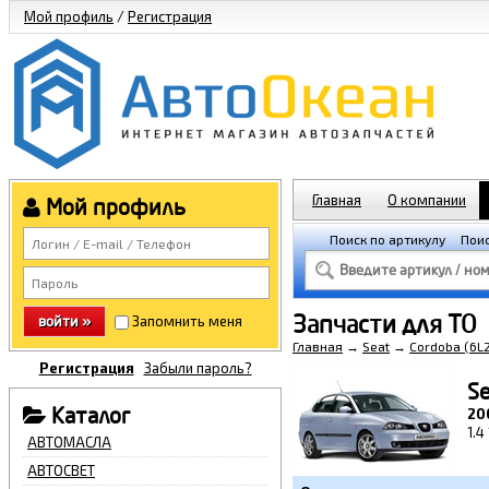
Мой профиль
/
Регистрация
Главная
О компании
Мой профиль
Поиск по артикулу
Поис
Запчасти для ТО
войти »
Запомнить меня
Главная
→
Seat
→
Cordoba (6L
Регистрация
Забыли пароль?
Se
Каталог
20
1.4
АВТОМАСЛА
АВТОСВЕТ