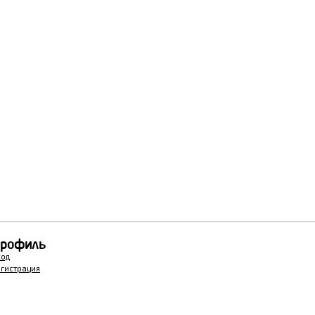
рофиль
ход
егистрация