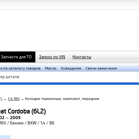
Запчасти для ТО
Запрос по VIN
Контакты
к по каталогу товаров
Масло
Освещение
Свечи зажигания
2)
→
1.4 16V
→
Колодки тормозные, комплект, передние
at Cordoba (6L2)
02
—
2009
 16V / Бензин / BXW / 1,4 / 86