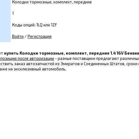
Колодки тормозные, комплект, передние
1
Коды опций: 1LQ или 1ZF
Войти
/
Регистрация
ет
купить Колодки тормозные, комплект, передние 1.4 16V Бензин
 позицию после авторизации
- разные поставщики предлагают различные 
ствить заказ автозапчастей из Эмиратов и Соединенных Штатов, сроки 
аже на эксклюзивный автомобиль.