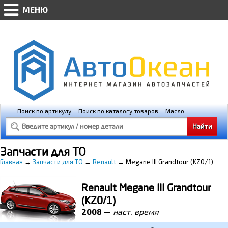
МЕНЮ
AVTO-OKEAN.RU * Мобильная версия
(@448px)
Поиск по артикулу
Поиск по каталогу товаров
Масло
Освещение
Свечи зажигания
Запчасти для ТО
Главная
→
Запчасти для ТО
→
Renault
→
Megane III Grandtour (KZ0/1)
Renault Megane III Grandtour
(KZ0/1)
2008
—
наст. время