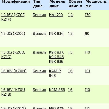
Модификация
Тип
Модель
Объем
Мощность,
двиг.
двиг.
двиг. л
л.с.
1.4 16V (KZ0F,
Бензин
H4J 700
1,4
130
KZ1F)
1.5 dCi (KZ0C)
Дизель
K9K 834
1,5
90
1.5 dCi (KZ0D,
Дизель
K9K 837;
1,5
110
KZ1G)
K9K 846;
K9K 836
1.6 16V (KZ0H)
Бензин
K4M P
1,6
101
848
1.6 16V (KZ0U,
Бензин
K4M 858
1,6
110
KZ1B)
1.9 dCi (KZ0N)
Дизель
F9Q 870;
1,9
131