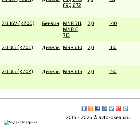
F9Q 872
2.0 16V (KZ0G)
Бензин
M4R 711;
2,0
140
M4R F
713
2.0 dCi (KZ0L)
Дизель
M9R 610
2,0
160
2.0 dCi (KZ0Y)
Дизель
M9R 615
2,0
150
2015 - 2026 © avto-okean.ru