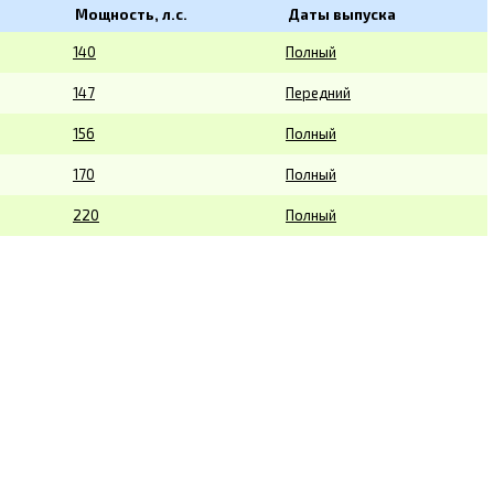
Мощность, л.с.
Даты выпуска
140
Полный
147
Передний
156
Полный
170
Полный
220
Полный