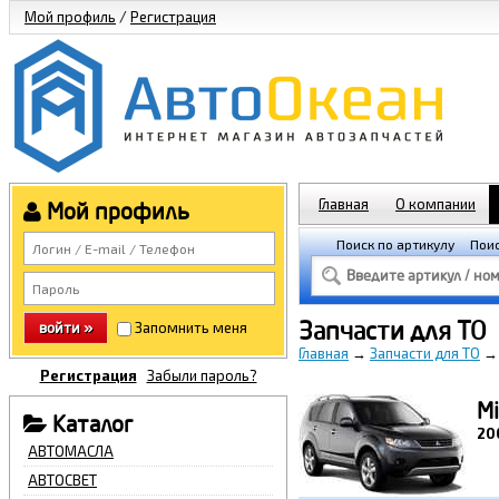
Мой профиль
/
Регистрация
Главная
О компании
Мой профиль
Поиск по артикулу
Поис
Запчасти для ТО
войти »
Запомнить меня
Главная
→
Запчасти для ТО
Регистрация
Забыли пароль?
Mi
Каталог
20
АВТОМАСЛА
АВТОСВЕТ