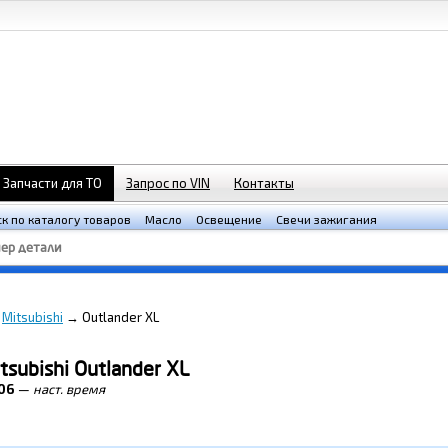
Запчасти для ТО
Запрос по VIN
Контакты
к по каталогу товаров
Масло
Освещение
Свечи зажигания
→
Mitsubishi
→
Outlander XL
tsubishi Outlander XL
06
—
наст. время