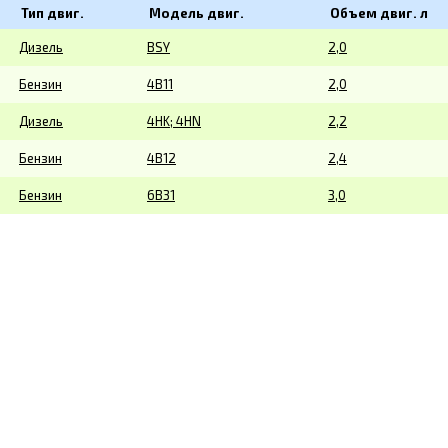
Тип двиг.
Модель двиг.
Объем двиг. л
Дизель
BSY
2,0
Бензин
4B11
2,0
Дизель
4HK; 4HN
2,2
Бензин
4B12
2,4
Бензин
6B31
3,0