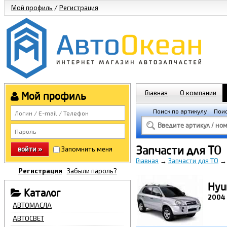
Мой профиль
/
Регистрация
Главная
О компании
Мой профиль
Поиск по артикулу
Поис
Запчасти для ТО
войти »
Запомнить меня
Главная
→
Запчасти для ТО
Регистрация
Забыли пароль?
Hyun
Каталог
2004
АВТОМАСЛА
АВТОСВЕТ