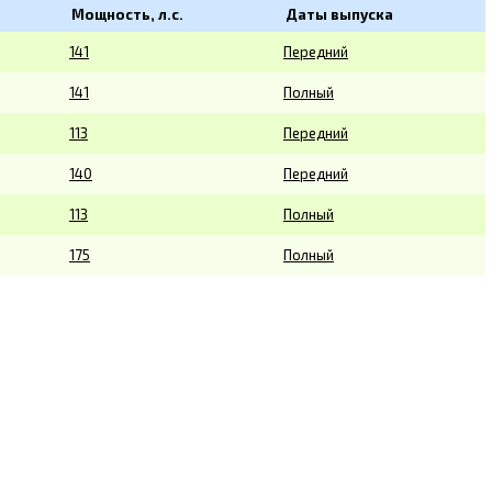
Мощность, л.с.
Даты выпуска
141
Передний
141
Полный
113
Передний
140
Передний
113
Полный
175
Полный