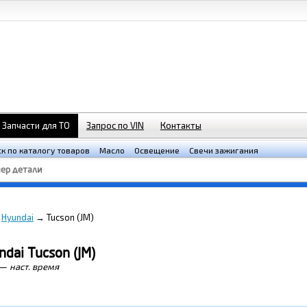
Запчасти для ТО
Запрос по VIN
Контакты
к по каталогу товаров
Масло
Освещение
Свечи зажигания
→
Hyundai
→
Tucson (JM)
dai Tucson (JM)
—
наст. время