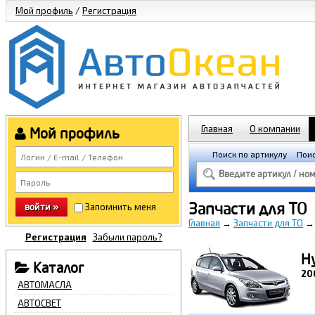
Мой профиль
/
Регистрация
Главная
О компании
Мой профиль
Поиск по артикулу
Поис
Запчасти для ТО
войти »
Запомнить меня
Главная
→
Запчасти для ТО
Регистрация
Забыли пароль?
H
Каталог
20
АВТОМАСЛА
АВТОСВЕТ