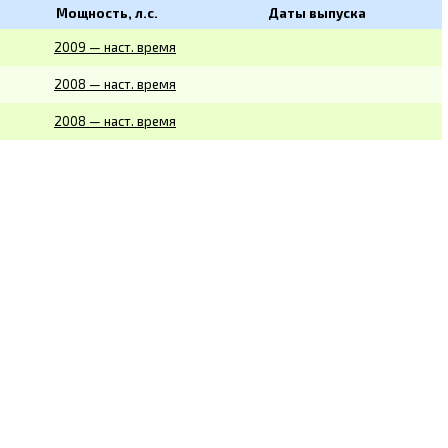
Мощность, л.с.
Даты выпуска
2009 — наст. время
2008 — наст. время
2008 — наст. время