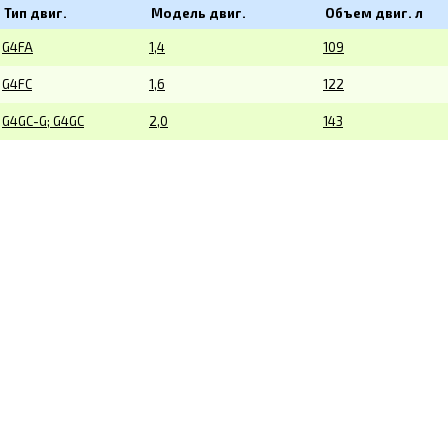
Тип двиг.
Модель двиг.
Объем двиг. л
G4FA
1,4
109
G4FC
1,6
122
G4GC-G; G4GC
2,0
143