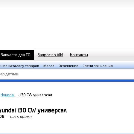
Запчасти для ТО
Запрос по VIN
Контакты
к по каталогу товаров
Масло
Освещение
Свечи зажигания
→
Hyundai
→
i30 CW универсал
yundai i30 CW универсал
08
—
наст. время