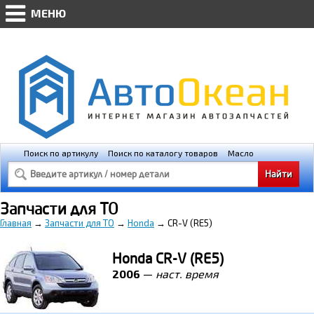
МЕНЮ
AVTO-OKEAN.RU * Мобильная версия
(@448px)
Поиск по артикулу
Поиск по каталогу товаров
Масло
Освещение
Свечи зажигания
Запчасти для ТО
Главная
→
Запчасти для ТО
→
Honda
→
CR-V (RE5)
Honda CR-V (RE5)
2006
—
наст. время