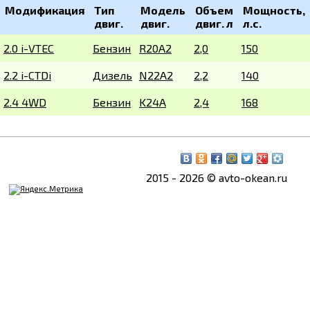
Модификация
Тип
Модель
Объем
Мощность,
двиг.
двиг.
двиг. л
л.с.
2.0 i-VTEC
Бензин
R20A2
2,0
150
2.2 i-CTDi
Дизель
N22A2
2,2
140
2.4 4WD
Бензин
K24A
2,4
168
2015 - 2026 © avto-okean.ru