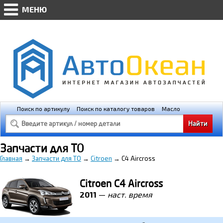
МЕНЮ
AVTO-OKEAN.RU * Мобильная версия
(@448px)
Поиск по артикулу
Поиск по каталогу товаров
Масло
Освещение
Свечи зажигания
Запчасти для ТО
Главная
→
Запчасти для ТО
→
Citroen
→
C4 Aircross
Citroen C4 Aircross
2011
—
наст. время