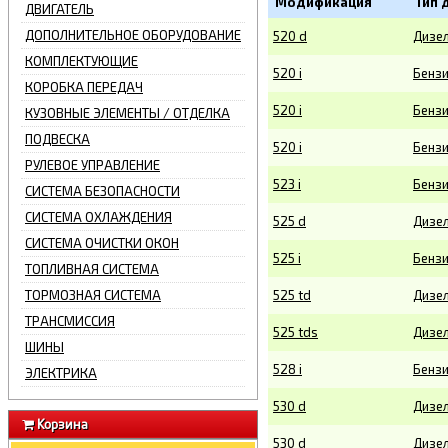
Модификация
Тип 
ДВИГАТЕЛЬ
ДОПОЛНИТЕЛЬНОЕ ОБОРУДОВАНИЕ
520 d
Дизе
КОМПЛЕКТУЮЩИЕ
520 i
Бенз
КОРОБКА ПЕРЕДАЧ
520 i
Бенз
КУЗОВНЫЕ ЭЛЕМЕНТЫ / ОТДЕЛКА
ПОДВЕСКА
520 i
Бенз
РУЛЕВОЕ УПРАВЛЕНИЕ
523 i
Бенз
СИСТЕМА БЕЗОПАСНОСТИ
СИСТЕМА ОХЛАЖДЕНИЯ
525 d
Дизе
СИСТЕМА ОЧИСТКИ ОКОН
525 i
Бенз
ТОПЛИВНАЯ СИСТЕМА
ТОРМОЗНАЯ СИСТЕМА
525 td
Дизе
ТРАНСМИССИЯ
525 tds
Дизе
ШИНЫ
528 i
Бенз
ЭЛЕКТРИКА
530 d
Дизе
Корзина
530 d
Дизе