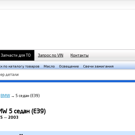
Запчасти для ТО
Запрос по VIN
Контакты
к по каталогу товаров
Масло
Освещение
Свечи зажигания
→
BMW
→
5 седан (E39)
MW 5 седан (E39)
95
—
2003