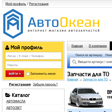
Мой профиль
/
Регистрация
Главная
О компании
Мой профиль
Поиск по артикулу
Поис
Запчасти для ТО
войти »
Запомнить меня
Главная
→
Запчасти для ТО
Регистрация
Забыли пароль?
B
Каталог
19
АВТОМАСЛА
АВТОСВЕТ